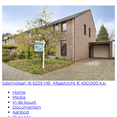
Salernolaan 16
6229 HB · Maastricht
€ 450.000 k.k.
Home
Media
In de buurt
Documenten
Aanbod