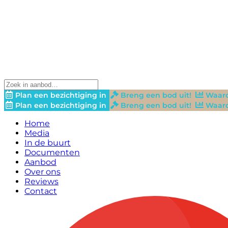
Plan een bezichtiging in
Breng een bod uit!
Waard
Plan een bezichtiging in
Breng een bod uit!
Waard
Home
Media
In de buurt
Documenten
Aanbod
Over ons
Reviews
Contact