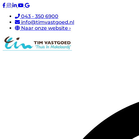
043 - 350 6900
info@timvastgoed.nl
Naar onze website ›