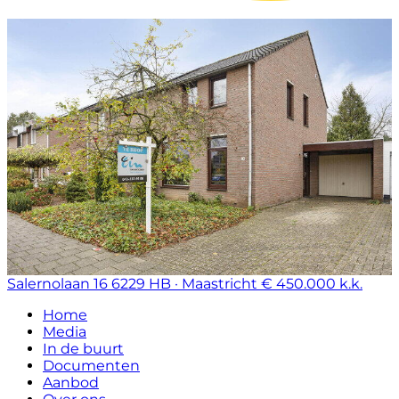
Salernolaan 16
6229 HB · Maastricht
€ 450.000 k.k.
Home
Media
In de buurt
Documenten
Aanbod